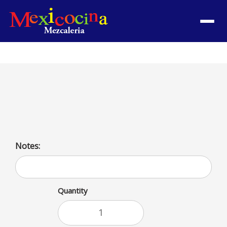
Menu
Camarones a la Mexicana
Con arroz y frijoles
Notes:
Quantity